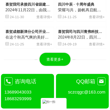
喜贺我司承接四川省级建筑产业园区工程智能装备产业园（一期）项目环境影响报告书顺利通过..组评审！
四川中辰 · 十周年盛典
2024年11月22日，由我司编制的四川省级建筑产业园区工程智能装备产业园（一期）项目环境影响报告书顺利通过..组评审。 参加本次评审会议的有：西南交通大学、成都理工大学、信息产业电子十一设计...
荣耀与共，扬帆再启航！ 2024年11月15日，四川中辰十周年盛典在九寨沟隆重举行。公司全体员工、合作伙伴齐聚一堂，共襄盛举。伴随着国歌的齐唱，盛典拉开帷幕！Part1回首中辰十年总经理朱李...
24-11-30
查看详情+
24-11-25
查看详情+
喜贺成都新津分公司开业大吉！
喜贺我司与四川青弗科技有限公司签订战略合作！
在这个秋高气爽的美好时节我们怀着无比喜悦的心情迎来了四川中辰新津分公司的盛大开业这是我们继遂宁、广安后的第三家公司。新津分公司的正式开业，标志着我们公司在市场拓展的道路上又迈出了坚实的一步。分公司的成...
2024年8月22日，四川中辰全过程工程咨询有限公司与四川青弗科技有限公司正式签署战略合作协议。开启了双方携手共进、共创辉煌的新篇章。四川青弗科技有限公司以：软件开发；网络技术服务；技术服务、技术开发、技术咨询、技术交流、技术转让、技术推广；安全咨询服务；环保咨询服务；咨询策划服务；信息咨询服务；信息技术咨询服务；企业...
24-11-25
查看详情+
24-09-19
查看详情+
查看更多+
咨询电话
QQ邮箱
13689043033
sczcqgc@163.com
18683293999